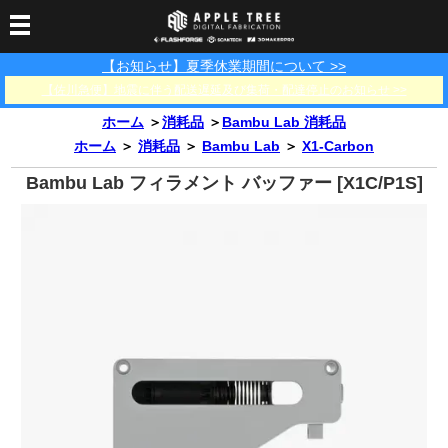
【お知らせ】夏季休業期間について >>
3Dプリンター
【佐川急便】地震に伴う配送遅延及び集荷・配達停止のお知らせ >>
3Dスキャナー
3Dプリンター一覧
FLASHFORGE
Bambu Lab
ホーム
＞
消耗品
＞
Bambu Lab 消耗品
フィラメント
SCANOLOGY
3DeVOK
3Dスキャナー消耗品
ホーム
＞
消耗品
＞
Bambu Lab
＞
X1-Carbon
光造形用レジン
フィラメント一覧
FLASHFORGE
Bambu Lab
3DMakerpro
Bambu Lab フィラメント バッファー [X1C/P1S]
消耗品
DLP用レジン
LCD用レジン
エキマテ レジン
FusRock
その他
部品
レジン洗浄液
工具類
その他
サポート
フィラメント乾燥・防
フィラメント保管用乾
カプトンテープ
湿ボックス
燥剤
ショールーム
お問い合わせ
ダウンロード
FAQ
PP用タックシート
オフィシャルサイト
在庫処分セール
法人窓口