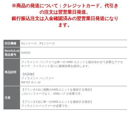
※商品の発送について：クレジットカード、代引き
の注文は翌営業日発送、
銀行振込注文は入金確認済みの翌営業日発送になり
ます。
対応機種
X1シリーズ、P1シリーズ
BambuLab
SA003
商品番号
フィラメント バッファーは単一の AMS ユニットと組み合わせて必要なアクセ
サリで、フィラメント送りに緩衝効果を提供します。
商品説明
【内容物】
フィラメント バッファー
M3*23 ネジ x2
【プリンタ1台に複数のAMSユニットを接続する場合】
このバッファーでなく、AMSハブ が必要です。
注意
【プリンタ1台に単一のAMSユニットを接続する場合】
フィラメントバッファーが必要です。