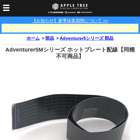
【お知らせ】夏季休業期間について >>
3Dプリンター
【佐川急便】地震に伴う配送遅延及び集荷・配達停止のお知らせ >>
3Dスキャナー
3Dプリンター一覧
FLASHFORGE
Bambu Lab
ホーム
＞
部品
＞
Adventurer5シリーズ 部品
フィラメント
SCANOLOGY
3DeVOK
3Dスキャナー消耗品
Adventurer5Mシリーズ ホットプレート配線【同梱
光造形用レジン
フィラメント一覧
FLASHFORGE
Bambu Lab
不可商品】
3DMakerpro
消耗品
DLP用レジン
LCD用レジン
エキマテ レジン
FusRock
その他
部品
レジン洗浄液
工具類
その他
サポート
フィラメント乾燥・防
フィラメント保管用乾
カプトンテープ
湿ボックス
燥剤
ショールーム
お問い合わせ
ダウンロード
FAQ
PP用タックシート
オフィシャルサイト
在庫処分セール
法人窓口