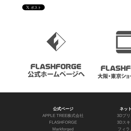
公式ページ
ネッ
APPLE TREE株式会社
3Dプ
FLASHFORGE
3Dス
Markforged
フィラ