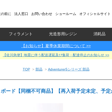
文の前に
法人窓口
お問い合わせ
ショールーム
オフィシャルサイト
フィラメント
光造形用レジン
消耗品
【お知らせ】夏季休業期間について >>
【佐川急便】地震に伴う配送遅延及び集荷・配達停止のお知らせ >>
TOP
>
部品
>
Adventurer5シリーズ 部品
 LEDライトボード【同梱不可商品】【再入荷予定未定