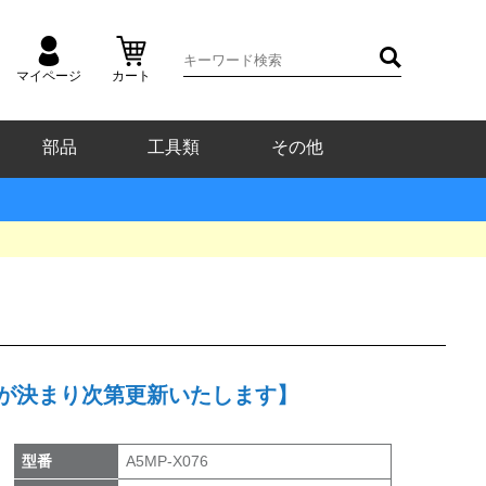
マイページ
カート
部品
工具類
その他
、予定が決まり次第更新いたします】
型番
A5MP-X076