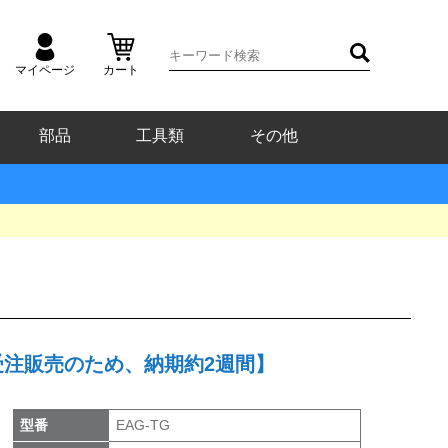
マイページ
カート
部品
工具類
その他
受注販売のため、納期約2週間】
型番
EAG-TG