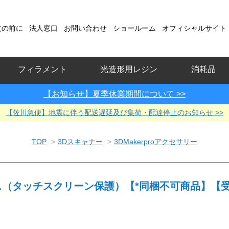
文の前に
法人窓口
お問い合わせ
ショールーム
オフィシャルサイト
フィラメント
光造形用レジン
消耗品
【お知らせ】夏季休業期間について >>
【佐川急便】地震に伴う配送遅延及び集荷・配達停止のお知らせ >>
TOP
>
3Dスキャナー
>
3DMakerproアクセサリー
ガラス（タッチスクリーン保護）【*同梱不可商品】【