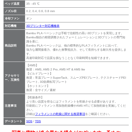
ベッド温度
35 - 45 ℃
ノズル径
0.2, 0.4, 0.6, 0.8 mm
冷却ファン
オン
対応機種
3Dプリンター対応機種表
Bambu PLA ベーシックは手軽で信頼性の高い3Dプリントを実現します。
Bambu独自の精密調整されたフォーミュレーションと3Dプリントの専門知
識を基に、
商品説明
Bambu PLA ベーシックは、他の標準的なPLAフィラメントに比べて、
強力な層間接着力、優れた衝撃抵抗力、そして長持ちする耐久性を提供しま
す。
高速印刷対応で品質を損なうことなく印刷時間を短縮できます。
【AMS】
推奨：AMS, AMS 2 Pro, AMS HT & AMS lite
【ビルドプレート】
アクセサリ
推奨：常温プレートSuperTack、スムーズPEIプレート, テクスチャードPEI
ー、互換性
プレート, 3D効果転写プレート
【ホットエンド】
推奨：全サイズ／素材
【乾燥条件】
より良い品質を得るにはフィラメントを乾燥させる必要があります。
注意事項
印刷前にフィラメント用加熱乾燥機やAMS HTにて加熱乾燥を実施してくだ
さい。
詳細は
フィラメントの乾燥に関する推奨事項
をご確認ください。
データシート
SDS
/
TDS