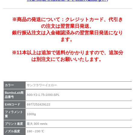
※商品の発送について：クレジットカード、代引き
の注文は翌営業日発送、
銀行振込注文は入金確認済みの翌営業日発送になり
ます。
※11本以上は追加で送料がかかりますので、追加分
は別注文にてお願いいたします。
カラー
サンフラワーイエロー
BambuLab商
A00-Y2-1.75-1000-SPL
品番号
EANコード
6977252429122
フィラメント
1000g
重
プリント速度
最大 300 mm/s
ノズル温度
190 - 230 ℃