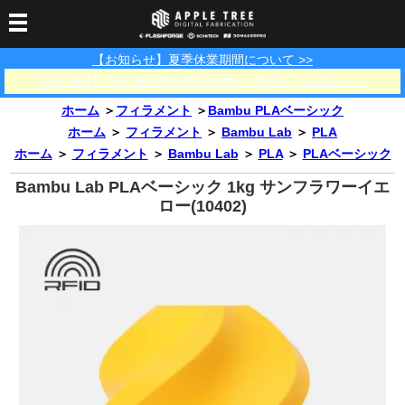
【お知らせ】夏季休業期間について >>
3Dプリンター
【佐川急便】地震に伴う配送遅延及び集荷・配達停止のお知らせ >>
3Dスキャナー
3Dプリンター一覧
FLASHFORGE
Bambu Lab
ホーム
＞
フィラメント
＞
Bambu PLAベーシック
フィラメント
SCANOLOGY
3DeVOK
3Dスキャナー消耗品
ホーム
＞
フィラメント
＞
Bambu Lab
＞
PLA
ホーム
＞
フィラメント
＞
Bambu Lab
＞
PLA
＞
PLAベーシック
光造形用レジン
フィラメント一覧
FLASHFORGE
Bambu Lab
3DMakerpro
消耗品
Bambu Lab PLAベーシック 1kg サンフラワーイエ
DLP用レジン
LCD用レジン
エキマテ レジン
FusRock
その他
ロー(10402)
部品
レジン洗浄液
工具類
その他
サポート
フィラメント乾燥・防
フィラメント保管用乾
カプトンテープ
湿ボックス
燥剤
ショールーム
お問い合わせ
ダウンロード
FAQ
PP用タックシート
オフィシャルサイト
在庫処分セール
法人窓口