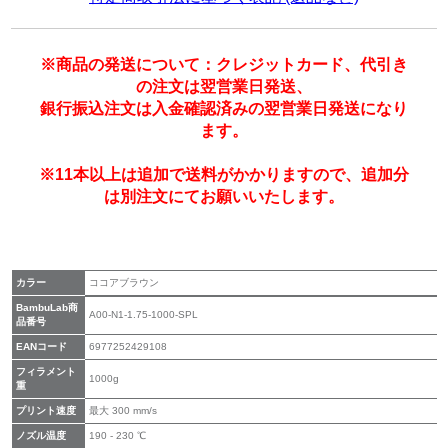
※商品の発送について：クレジットカード、代引き
の注文は翌営業日発送、
銀行振込注文は入金確認済みの翌営業日発送になり
ます。
※11本以上は追加で送料がかかりますので、追加分
は別注文にてお願いいたします。
カラー
ココアブラウン
BambuLab商
A00-N1-1.75-1000-SPL
品番号
EANコード
6977252429108
フィラメント
1000g
重
プリント速度
最大 300 mm/s
ノズル温度
190 - 230 ℃