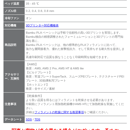
ベッド温度
35 - 45 ℃
ノズル径
0.2, 0.4, 0.6, 0.8 mm
冷却ファン
オン
対応機種
3Dプリンター対応機種表
Bambu PLA ベーシックは手軽で信頼性の高い3Dプリントを実現します。
Bambu独自の精密調整されたフォーミュレーションと3Dプリントの専門知
識を基に、
商品説明
Bambu PLA ベーシックは、他の標準的なPLAフィラメントに比べて、
強力な層間接着力、優れた衝撃抵抗力、そして長持ちする耐久性を提供しま
す。
高速印刷対応で品質を損なうことなく印刷時間を短縮できます。
【AMS】
推奨：AMS, AMS 2 Pro, AMS HT & AMS lite
【ビルドプレート】
アクセサリ
推奨：常温プレートSuperTack、スムーズPEIプレート, テクスチャードPEI
ー、互換性
プレート, 3D効果転写プレート
【ホットエンド】
推奨：全サイズ／素材
【乾燥条件】
より良い品質を得るにはフィラメントを乾燥させる必要があります。
注意事項
印刷前にフィラメント用加熱乾燥機やAMS HTにて加熱乾燥を実施してくだ
さい。
詳細は
フィラメントの乾燥に関する推奨事項
をご確認ください。
データシート
SDS
/
TDS