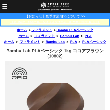
【お知らせ】夏季休業期間について >>
3Dプリンター
【佐川急便】地震に伴う配送遅延及び集荷・配達停止のお知らせ >>
3Dスキャナー
3Dプリンター一覧
FLASHFORGE
Bambu Lab
ホーム
＞
フィラメント
＞
Bambu PLAベーシック
フィラメント
SCANOLOGY
3DeVOK
3Dスキャナー消耗品
ホーム
＞
フィラメント
＞
Bambu Lab
＞
PLA
ホーム
＞
フィラメント
＞
Bambu Lab
＞
PLA
＞
PLAベーシック
光造形用レジン
フィラメント一覧
FLASHFORGE
Bambu Lab
3DMakerpro
消耗品
Bambu Lab PLAベーシック 1kg ココアブラウン
DLP用レジン
LCD用レジン
エキマテ レジン
FusRock
その他
(10802)
部品
レジン洗浄液
工具類
その他
サポート
フィラメント乾燥・防
フィラメント保管用乾
カプトンテープ
湿ボックス
燥剤
ショールーム
お問い合わせ
ダウンロード
FAQ
PP用タックシート
オフィシャルサイト
在庫処分セール
法人窓口