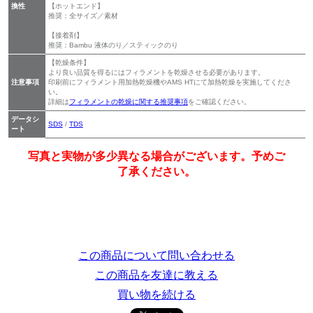
換性
【ホットエンド】
推奨：全サイズ／素材
【接着剤】
推奨：Bambu 液体のり／スティックのり
【乾燥条件】
より良い品質を得るにはフィラメントを乾燥させる必要があります。
注意事項
印刷前にフィラメント用加熱乾燥機やAMS HTにて加熱乾燥を実施してくださ
い。
詳細は
フィラメントの乾燥に関する推奨事項
をご確認ください。
データシ
SDS
/
TDS
ート
写真と実物が多少異なる場合がございます。予めご
了承ください。
この商品について問い合わせる
この商品を友達に教える
買い物を続ける