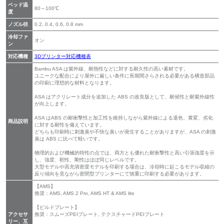
ベッド温
80～100℃
度
ノズル径
0.2, 0.4, 0.6, 0.8 mm
冷却ファ
オン
ン
対応機種
3Dプリンター対応機種表
Bambu ASA は紫外線、耐熱性などに対する耐久性の高い素材です。
ユニークな配合により屋外に厳しい条件に長期間さらされる必要がある構造部品
の印刷に理想的な材料となります。
ASA はアクリレート成分を追加した ABS の改良版として、耐候性と耐紫外線性
が向上します。
ASA はABS の耐衝撃性と加工性を維持しながら紫外線による退色、黄変、劣化
商品説明
に対する耐性を備えています。
どちらも印刷時に刺激臭や不快な臭いが発生することがありますが、ASA の刺激
臭は ABS に比べて軽いです。
物理的および機械的特性の点では、両方とも優れた耐衝撃性と高い引張強度を示
し、強度、靭性、剛性はほぼ同じレベルです。
大型モデルや高充填密度モデルを印刷する場合は、冷却時に起こるモデル収縮の
反り傾向を見ながら密閉型プリンターにて慎重に印刷する必要があります。
【AMS】
推奨：AMS, AMS 2 Pro, AMS HT & AMS lite
【ビルドプレート】
アクセサ
推奨：スムーズPEIプレート, テクスチャードPEIプレート
リー、互