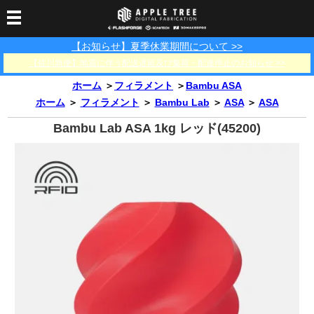
【お知らせ】夏季休業期間について >>
3Dプリンター
【佐川急便】地震に伴う配送遅延及び集荷・配達停止のお知らせ >>
3Dスキャナー
3Dプリンター一覧
FLASHFORGE
Bambu Lab
ホーム
＞
フィラメント
＞
Bambu ASA
フィラメント
SCANOLOGY
3DeVOK
3Dスキャナー消耗品
ホーム
＞
フィラメント
＞
Bambu Lab
＞
ASA
＞
ASA
光造形用レジン
フィラメント一覧
FLASHFORGE
Bambu Lab
3DMakerpro
Bambu Lab ASA 1kg レッド(45200)
消耗品
DLP用レジン
LCD用レジン
エキマテ レジン
FusRock
その他
部品
レジン洗浄液
工具類
その他
サポート
フィラメント乾燥・防
フィラメント保管用乾
カプトンテープ
湿ボックス
燥剤
ショールーム
お問い合わせ
ダウンロード
FAQ
PP用タックシート
オフィシャルサイト
在庫処分セール
法人窓口