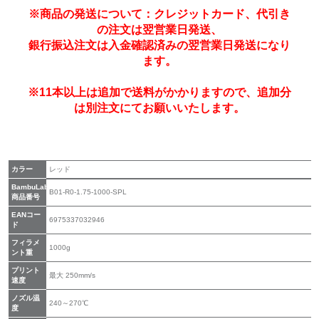
※商品の発送について：クレジットカード、代引き
の注文は翌営業日発送、
銀行振込注文は入金確認済みの翌営業日発送になり
ます。
※11本以上は追加で送料がかかりますので、追加分
は別注文にてお願いいたします。
カラー
レッド
BambuLab
B01-R0-1.75-1000-SPL
商品番号
EANコー
6975337032946
ド
フィラメ
1000g
ント重
プリント
最大 250mm/s
速度
ノズル温
240～270℃
度