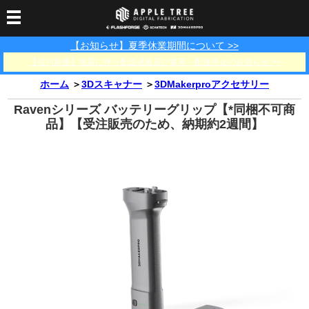
【お知らせ】夏季休業期間について >>
3Dプリンター
【佐川急便】地震に伴う配送遅延及び集荷・配達停止のお知らせ >>
3Dスキャナー
3Dプリンター一覧
FLASHFORGE
Bambu Lab
ホーム
＞
3Dスキャナー
＞
3DMakerproアクセサリー
フィラメント
SCANOLOGY
3DeVOK
3Dスキャナー消耗品
Ravenシリーズ バッテリーグリップ【*同梱不可商
光造形用レジン
フィラメント一覧
FLASHFORGE
Bambu Lab
品】【受注販売のため、納期約2週間】
3DMakerpro
消耗品
DLP用レジン
LCD用レジン
エキマテ レジン
FusRock
その他
部品
レジン洗浄液
工具類
その他
サポート
フィラメント乾燥・防
フィラメント保管用乾
カプトンテープ
湿ボックス
燥剤
ショールーム
お問い合わせ
ダウンロード
FAQ
PP用タックシート
オフィシャルサイト
在庫処分セール
法人窓口